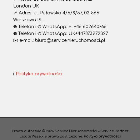
London UK
📌 Adres: ul. Puławska 4/6/8/57, 02-566
Warszawa PL
☎️ Telefon i ✆ WhatsApp: PL+48 602640768
☎️ Telefon i ✆ WhatsApp: UK+447873972327
✉️ e-mail: biuro@service.nieruchomosci.pl
ℹ️
Polityka prywatności
Prawa autorskie © 2026
Service Nieruchomości – Service Partner
Estate
Wszelkie prawa zastrzeżone.
Polityka prywatności