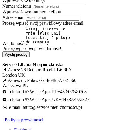
Wprowadź swoje imię!
Numer telefonu
Wprowadź swój numer telefonu!
Adres email
Proszę wpisać swój prawidłowy adres email!
Wiadomość
Proszę wpisz twoją wiadomość!
Wyślij prośbę
Service Liliana Niespodzianska
📌 Adres: 26 Betham Road UB6 8RZ
London UK
📌 Adres: ul. Puławska 4/6/8/57, 02-566
Warszawa PL
☎️ Telefon i ✆ WhatsApp: PL+48 602640768
☎️ Telefon i ✆ WhatsApp: UK+447873972327
✉️ e-mail: biuro@service.nieruchomosci.pl
ℹ️
Polityka prywatności
Facebook