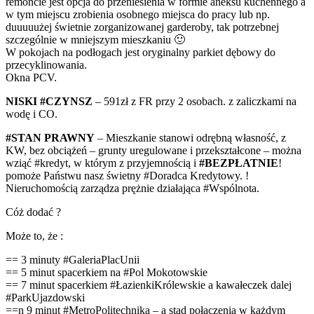
remoncie jest opcja do przeniesienia w formie aneksu kuchennego a
w tym miejscu zrobienia osobnego miejsca do pracy lub np.
duuuuużej świetnie zorganizowanej garderoby, tak potrzebnej
szczególnie w mniejszym mieszkaniu 🙂
W pokojach na podłogach jest oryginalny parkiet dębowy do
przecyklinowania.
Okna PCV.
NISKI #CZYNSZ
– 591zł z FR przy 2 osobach. z zaliczkami na
wodę i CO.
#STAN PRAWNY
– Mieszkanie stanowi odrębną własność, z
KW, bez obciążeń – grunty uregulowane i przekształcone – można
wziąć #kredyt, w którym z przyjemnością i
#BEZPŁATNIE
!
pomoże Państwu nasz świetny #Doradca Kredytowy. !
Nieruchomością zarządza prężnie działająca #Wspólnota.
Cóż dodać ?
Może to, że :
== 3 minuty #GaleriaPlacUnii
== 5 minut spacerkiem na #Pol Mokotowskie
== 7 minut spacerkiem #ŁazienkiKrólewskie a kawałeczek dalej
#ParkUjazdowski
==n 9 minut #MetroPolitechnika – a stąd połączenia w każdym