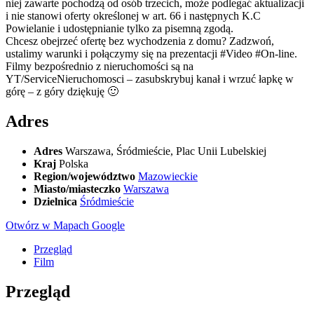
niej zawarte pochodzą od osób trzecich, może podlegać aktualizacji
i nie stanowi oferty określonej w art. 66 i następnych K.C
Powielanie i udostępnianie tylko za pisemną zgodą.
Chcesz obejrzeć ofertę bez wychodzenia z domu? Zadzwoń,
ustalimy warunki i połączymy się na prezentacji #Video #On-line.
Filmy bezpośrednio z nieruchomości są na
YT/ServiceNieruchomosci – zasubskrybuj kanał i wrzuć łapkę w
górę – z góry dziękuję 🙂
Adres
Adres
Warszawa, Śródmieście, Plac Unii Lubelskiej
Kraj
Polska
Region/województwo
Mazowieckie
Miasto/miasteczko
Warszawa
Dzielnica
Śródmieście
Otwórz w Mapach Google
Przegląd
Film
Przegląd