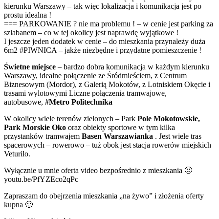
kierunku Warszawy – tak więc lokalizacja i komunikacja jest po
prostu idealna !
=== PARKOWANIE ? nie ma problemu ! – w cenie jest parking za
szlabanem – co w tej okolicy jest naprawdę wyjątkowe !
I jeszcze jeden dodatek w cenie – do mieszkania przynależy duża
6m2 #PIWNICA – jakże niezbędne i przydatne pomieszczenie !
Świetne miejsce
– bardzo dobra komunikacja w każdym kierunku
Warszawy, idealne połączenie ze Śródmieściem, z Centrum
Biznesowym (Mordor), z Galerią Mokotów, z Lotniskiem Okęcie i
trasami wylotowymi Liczne połączenia tramwajowe,
autobusowe,
#Metro Politechnika
W okolicy wiele terenów zielonych – Park
Pole Mokotowskie,
Park Morskie Oko
oraz obiekty sportowe w tym kilka
przystanków tramwajem
Basen Warszawianka
. Jest wiele tras
spacerowych – rowerowo – tuż obok jest stacja rowerów miejskich
Veturilo.
Wyłącznie u mnie oferta video bezpośrednio z mieszkania 🙂
youtu.be/PfYZEco2qPc
Zapraszam do obejrzenia mieszkania „na żywo” i złożenia oferty
kupna 🙂