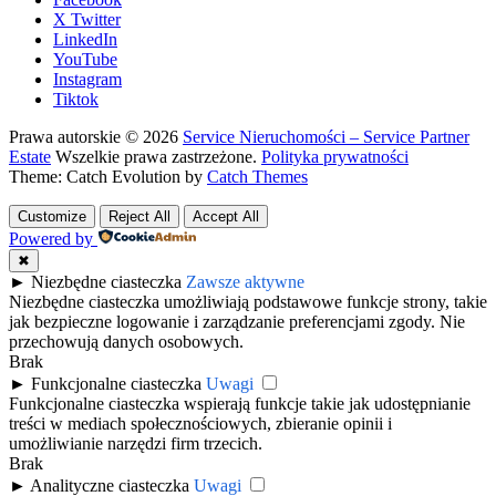
X Twitter
LinkedIn
YouTube
Instagram
Tiktok
Prawa autorskie © 2026
Service Nieruchomości – Service Partner
Estate
Wszelkie prawa zastrzeżone.
Polityka prywatności
Theme: Catch Evolution by
Catch Themes
Customize
Reject All
Accept All
Powered by
✖
►
Niezbędne ciasteczka
Zawsze aktywne
Niezbędne ciasteczka umożliwiają podstawowe funkcje strony, takie
jak bezpieczne logowanie i zarządzanie preferencjami zgody. Nie
przechowują danych osobowych.
Brak
►
Funkcjonalne ciasteczka
Uwagi
Funkcjonalne ciasteczka wspierają funkcje takie jak udostępnianie
treści w mediach społecznościowych, zbieranie opinii i
umożliwianie narzędzi firm trzecich.
Brak
►
Analityczne ciasteczka
Uwagi