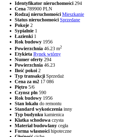
Identyfikator nieruchomości
294
Cena
789900 PLN
Rodzaj nieruchomości
Mieszkanie
Status nieruchomości
Sprzedane
Pokoje
2
Sypialnie
1
Łazienki
1
Rok budowy
1956
2
Powierzchnia
46.23 m
Etykieta
Rynek wtórny
Numer oferty
294
Powierzchnia
46.23
Ilość pokoi
2
Typ transakcji
Sprzedaż
Cena za m2
17 086
Piętro
5/6
Czynsz pln
590
Rok budowy
1956
Stan lokalu
do remontu
Standard wykończenia
inny
Typ budynku
kamienica
Klatka schodowa
czysta
Materiał budowlany
cegła
Forma własności
hipoteczne
Głośność
ciche