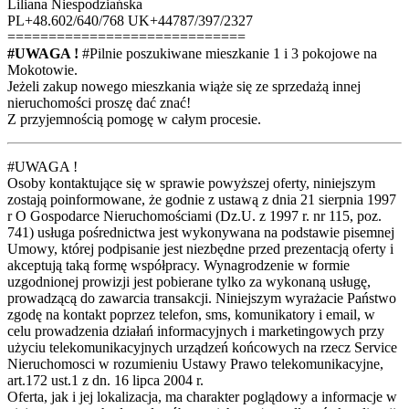
Liliana Niespodziańska
PL+48.602/640/768 UK+44787/397/2327
=============================
#UWAGA !
#Pilnie poszukiwane mieszkanie 1 i 3 pokojowe na
Mokotowie.
Jeżeli zakup nowego mieszkania wiąże się ze sprzedażą innej
nieruchomości proszę dać znać!
Z przyjemnością pomogę w całym procesie.
#UWAGA !
Osoby kontaktujące się w sprawie powyższej oferty, niniejszym
zostają poinformowane, że godnie z ustawą z dnia 21 sierpnia 1997
r O Gospodarce Nieruchomościami (Dz.U. z 1997 r. nr 115, poz.
741) usługa pośrednictwa jest wykonywana na podstawie pisemnej
Umowy, której podpisanie jest niezbędne przed prezentacją oferty i
akceptują taką formę współpracy. Wynagrodzenie w formie
uzgodnionej prowizji jest pobierane tylko za wykonaną usługę,
prowadzącą do zawarcia transakcji. Niniejszym wyrażacie Państwo
zgodę na kontakt poprzez telefon, sms, komunikatory i email, w
celu prowadzenia działań informacyjnych i marketingowych przy
użyciu telekomunikacyjnych urządzeń końcowych na rzecz Service
Nieruchomosci w rozumieniu Ustawy Prawo telekomunikacyjne,
art.172 ust.1 z dn. 16 lipca 2004 r.
Oferta, jak i jej lokalizacja, ma charakter poglądowy a informacje w