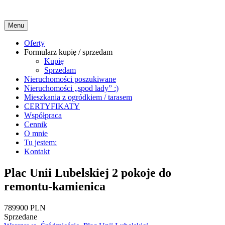
Menu
Menu
Oferty
Formularz kupię / sprzedam
główne
Kupię
Sprzedam
Nieruchomości poszukiwane
Nieruchomości „spod lady” :)
Mieszkania z ogródkiem / tarasem
CERTYFIKATY
Współpraca
Cennik
O mnie
Tu jestem:
Kontakt
Plac Unii Lubelskiej 2 pokoje do
remontu-kamienica
789900 PLN
Sprzedane