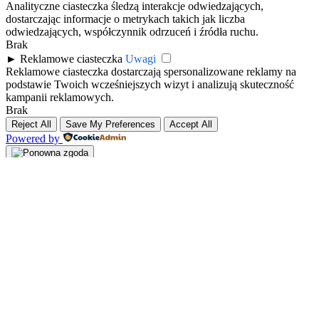
Analityczne ciasteczka śledzą interakcje odwiedzających,
dostarczając informacje o metrykach takich jak liczba
odwiedzających, współczynnik odrzuceń i źródła ruchu.
Brak
►
Reklamowe ciasteczka
Uwagi
Reklamowe ciasteczka dostarczają spersonalizowane reklamy na
podstawie Twoich wcześniejszych wizyt i analizują skuteczność
kampanii reklamowych.
Brak
Reject All
Save My Preferences
Accept All
Powered by
Zaloguj się
×
Nazwa użytkownika lub adres email
Hasło
Zapamiętaj mnie
Zapomniałeś hasła?
Zaloguj
Nazwa użytkownika lub adres email