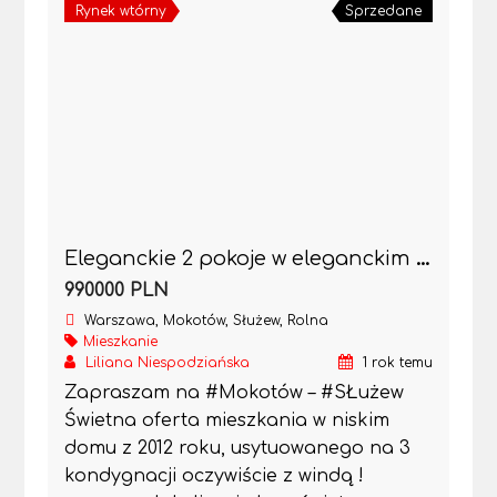
Rynek wtórny
Sprzedane
Eleganckie 2 pokoje w eleganckim domu z garażem
990000 PLN
Warszawa, Mokotów, Służew, Rolna
Mieszkanie
Liliana Niespodziańska
1 rok temu
Zapraszam na #Mokotów – #SŁużew
Świetna oferta mieszkania w niskim
domu z 2012 roku, usytuowanego na 3
kondygnacji oczywiście z windą !