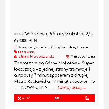
=== #Warszawa, #StaryMokotów 2/3 pokoje Cichutkie ..
698000 PLN
Warszawa, Mokotów, Górny Mokotów, Łowicka
Mieszkanie
Liliana Niespodziańska
11 miesięcy temu
Zapraszam na Górny Mokotów -. Super
lokalizacja – z jednej strony tramwaje i
autobusy 7 minut spacerem z drugiej
Metro Racławicka – 7 minut spacerem 🙂
=== NOWA CENA ! ===
Czytaj dalej →
2
41 m
1
1