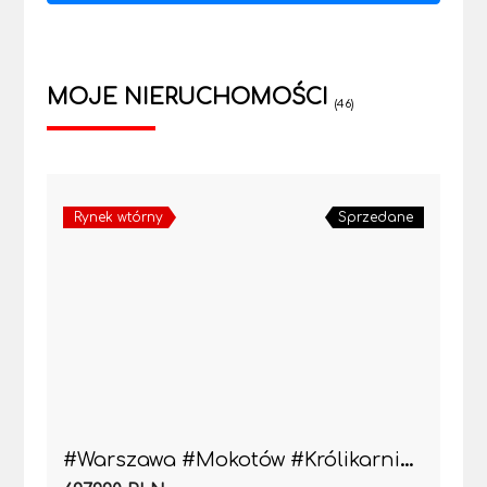
MOJE NIERUCHOMOŚCI
(46)
Rynek wtórny
Sprzedane
#Warszawa #Mokotów #Królikarnia 2pok do wejścia