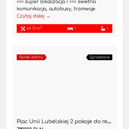
=== super lokalizacja ! === świetna
komunikacja, autobusy, tramwaje
Czytaj dalej →
2
44.73 m
1
1
Rynek wtórny
Sprzedane
Plac Unii Lubelskiej 2 pokoje do remontu-kamienica