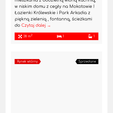
mieszkania z oddzielną widną kuchnią,
w niskim domu z cegły na Mokotowie !
Łazienki Królewskie i Park Arkadia z
piękną zielenią , fontanną, ścieżkami
do
Czytaj dalej →
2
38 m
1
1
Rynek wtórny
Sprzedane