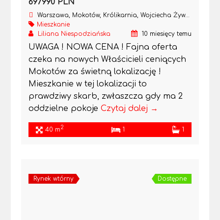
697990 PLN
Warszawa, Mokotów, Królikarnia, Wojciecha Żywnego
Mieszkanie
Liliana Niespodziańska
10 miesięcy temu
UWAGA ! NOWA CENA ! Fajna oferta
czeka na nowych Właścicieli ceniących
Mokotów za świetną lokalizację !
Mieszkanie w tej lokalizacji to
prawdziwy skarb, zwłaszcza gdy ma 2
oddzielne pokoje
Czytaj dalej →
2
40 m
1
1
Rynek wtórny
Dostępne