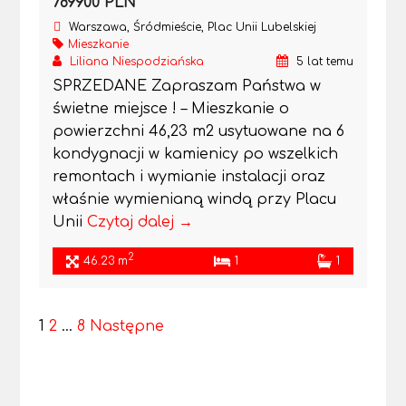
789900 PLN
Warszawa, Śródmieście, Plac Unii Lubelskiej
Mieszkanie
Liliana Niespodziańska
5 lat temu
SPRZEDANE Zapraszam Państwa w
świetne miejsce ! – Mieszkanie o
powierzchni 46,23 m2 usytuowane na 6
kondygnacji w kamienicy po wszelkich
remontach i wymianie instalacji oraz
właśnie wymienianą windą przy Placu
Unii
Czytaj dalej →
2
46.23 m
1
1
1
2
…
8
Następne