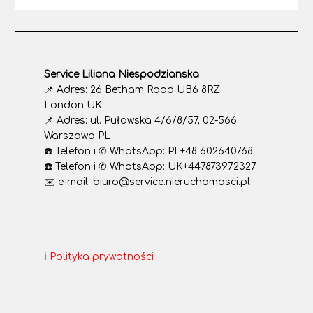
Service Liliana Niespodzianska
📌 Adres: 26 Betham Road UB6 8RZ
London UK
📌 Adres: ul. Puławska 4/6/8/57, 02-566
Warszawa PL
☎️ Telefon i ✆ WhatsApp: PL+48 602640768
☎️ Telefon i ✆ WhatsApp: UK+447873972327
✉️ e-mail: biuro@service.nieruchomosci.pl
ℹ️
Polityka prywatności