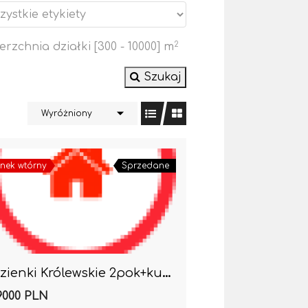
erzchnia działki [
300
-
10000
] m
2
Szukaj
Wyróżniony
nek wtórny
Sprzedane
Łazienki Królewskie 2pok+kuchnia-chcesz to mieć 🙂
9000 PLN