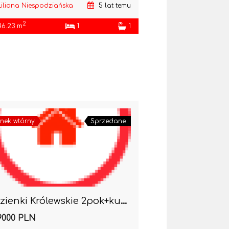
Liliana Niespodziańska
5 lat temu
2
46.23 m
1
1
nek wtórny
Sprzedane
Łazienki Królewskie 2pok+kuchnia-chcesz to mieć 🙂
9000 PLN