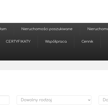
edam
Nieruchomości poszukiwane
Nieruchomoś
CERTYFIKATY
Współpraca
Cennik