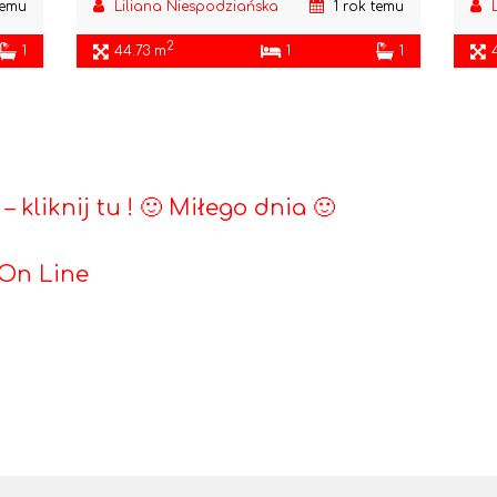
temu
Liliana Niespodziańska
1 rok temu
2
1
44.73 m
1
1
kliknij tu ! 🙂 Miłego dnia 🙂
 On Line