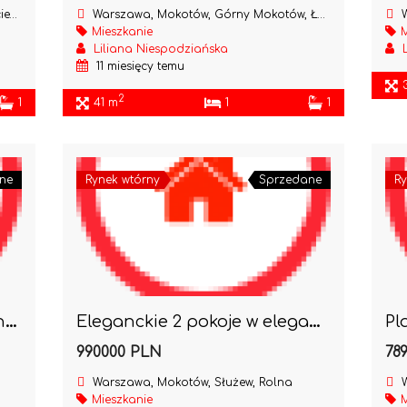
ego
Warszawa, Mokotów, Górny Mokotów, Łowicka
W
Mieszkanie
M
Liliana Niespodziańska
11 miesięcy temu
2
1
41 m
1
1
ne
Rynek wtórny
Sprzedane
Ry
Dobre mieszkanie do remontu Przy Morskim Oku
Eleganckie 2 pokoje w eleganckim domu z garażem
990000 PLN
78
Warszawa, Mokotów, Służew, Rolna
W
Mieszkanie
M