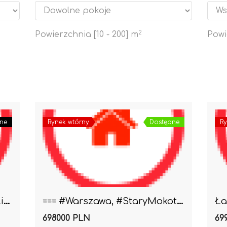
Powierzchnia [
10
-
200
] m
2
Powi
ne
Rynek wtórny
Dostępne
Ry
#Warszawa #Mokotów #Królikarnia 2pok do wejścia
=== #Warszawa, #StaryMokotów 2/3 pokoje Cichutkie ..
698000 PLN
69