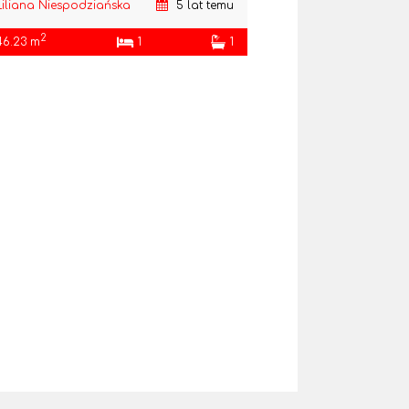
Liliana Niespodziańska
5 lat temu
2
46.23 m
1
1