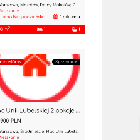
arszawa, Mokotów, Dolny Mokotów, Zbierska
ieszkanie
Liliana Niespodziańska
1 rok temu
2
38 m
1
1
nek wtórny
Sprzedane
Plac Unii Lubelskiej 2 pokoje do remontu-kamienica
9900 PLN
arszawa, Śródmieście, Plac Unii Lubelskiej
ieszkanie