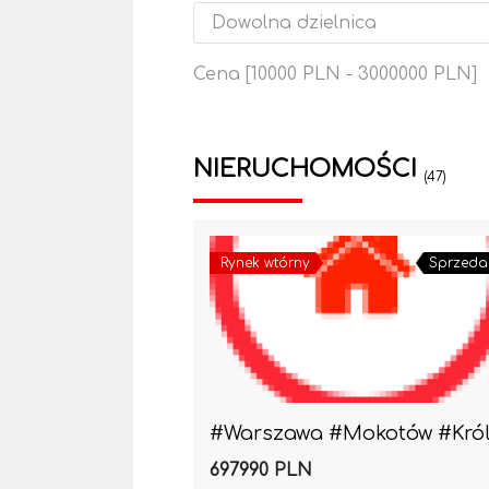
Cena [
10000 PLN
-
3000000 PLN
]
NIERUCHOMOŚCI
(47)
Rynek wtórny
Sprzeda
697990 PLN