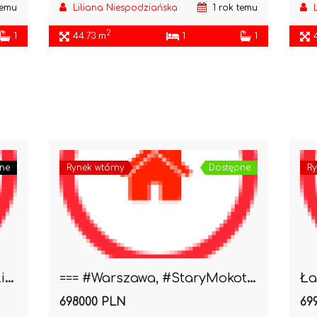
temu
Liliana Niespodziańska
1 rok temu
2
1
44.73 m
1
1
ne
Rynek wtórny
Dostępne
Ry
#Warszawa #Mokotów #Królikarnia 2pok do wejścia
=== #Warszawa, #StaryMokotów 2/3 pokoje Cichutkie ..
698000 PLN
69