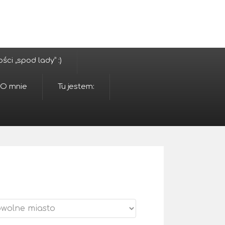
ci „spod lady” :)
O mnie
Tu jestem: