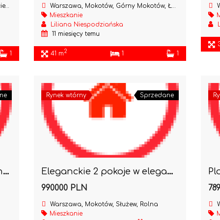
ego
Warszawa, Mokotów, Górny Mokotów, Łowicka
W
Mieszkanie
M
Liliana Niespodziańska
11 miesięcy temu
2
1
41 m
1
1
ne
Rynek wtórny
Sprzedane
Ry
Dobre mieszkanie do remontu Przy Morskim Oku
Eleganckie 2 pokoje w eleganckim domu z garażem
990000 PLN
78
Warszawa, Mokotów, Służew, Rolna
W
Mieszkanie
M