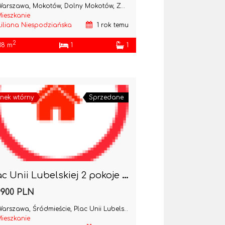
arszawa, Mokotów, Dolny Mokotów, Zbierska
ieszkanie
Liliana Niespodziańska
1 rok temu
2
38 m
1
1
nek wtórny
Sprzedane
Plac Unii Lubelskiej 2 pokoje do remontu-kamienica
9900 PLN
arszawa, Śródmieście, Plac Unii Lubelskiej
ieszkanie