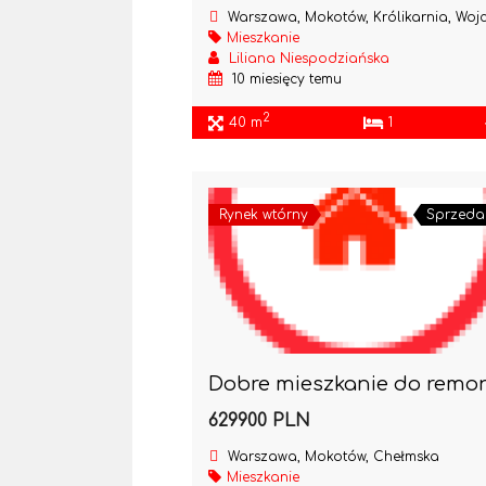
Warszawa, Mokotów, Królikarnia, Wojciecha Żywn
Mieszkanie
Liliana Niespodziańska
10 miesięcy temu
2
40 m
1
Rynek wtórny
Sprzeda
629900 PLN
Warszawa, Mokotów, Chełmska
Mieszkanie