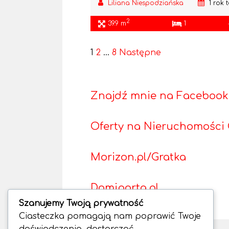
Liliana Niespodziańska
1 rok 
2
39.9 m
1
1
2
…
8
Następne
Znajdź mnie na Facebook – 
Oferty na Nieruchomości
Morizon.pl/Gratka
Domiporta.pl
Szanujemy Twoją prywatność
Ciasteczka pomagają nam poprawić Twoje