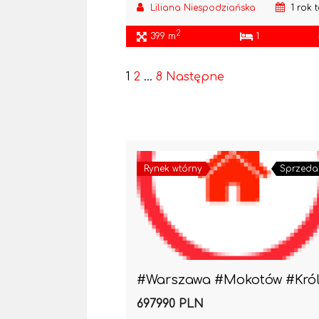
Liliana Niespodziańska
1 rok 
2
39.9 m
1
1
2
…
8
Następne
Rynek wtórny
Sprzeda
697990 PLN