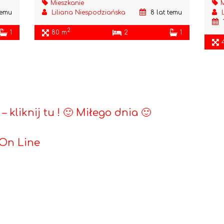
Mieszkanie
M
temu
Liliana Niespodziańska
8 lat temu
2
1
80 m
2
1
kliknij tu ! 🙂 Miłego dnia 🙂
 On Line