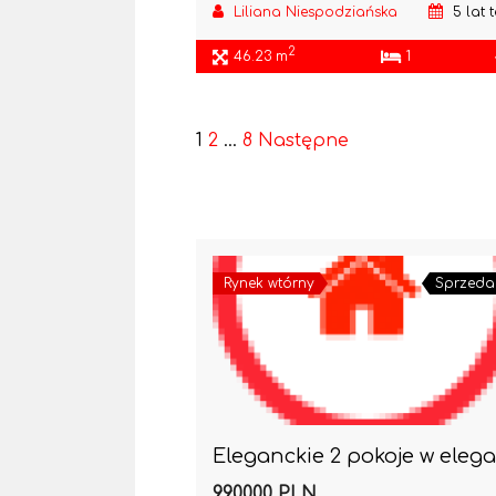
Liliana Niespodziańska
5 lat 
2
46.23 m
1
1
2
…
8
Następne
Rynek wtórny
Sprzeda
990000 PLN