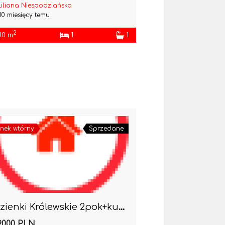
Liliana Niespodziańska
10 miesięcy temu
2
40 m
1
1
nek wtórny
Sprzedane
Łazienki Królewskie 2pok+kuchnia-chcesz to mieć 🙂
9000 PLN