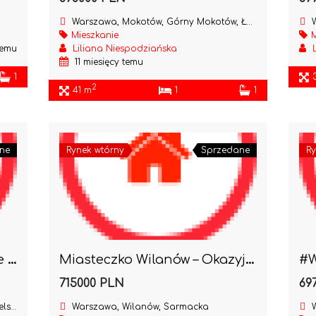
Warszawa, Mokotów, Górny Mokotów, Łowicka
W
Mieszkanie
M
temu
Liliana Niespodziańska
11 miesięcy temu
1
2
41 m
1
1
ne
Rynek wtórny
Sprzedane
Ry
Plac Unii Lubelskiej 2 pokoje do remontu-kamienica
Miasteczko Wilanów – Okazyjna cena !!
715000 PLN
69
iej
Warszawa, Wilanów, Sarmacka
W