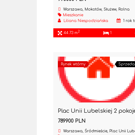
Warszawa, Mokotów, Służew, Rolna
Mieszkanie
Liliana Niespodziańska
1 rok 
2
44.73 m
1
Rynek wtórny
Sprzeda
789900 PLN
Warszawa, Śródmieście, Plac Unii Lubelsk