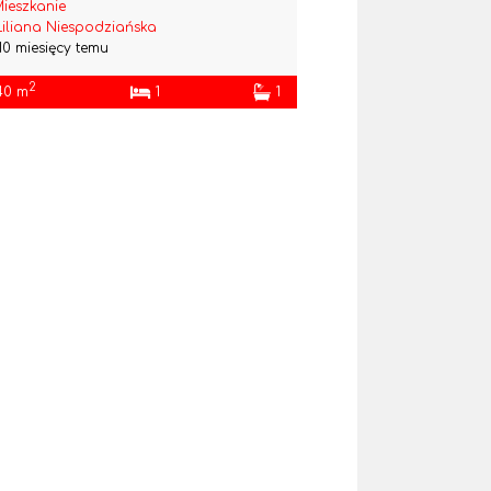
ieszkanie
Liliana Niespodziańska
10 miesięcy temu
2
40 m
1
1