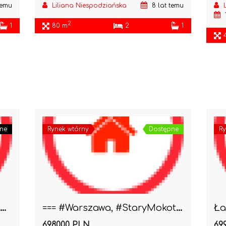
temu
Liliana Niespodziańska
8 lat temu
2
1
80 m
2
1
ne
Rynek wtórny
Dostępne
Ry
Eleganckie 2 pokoje w eleganckim domu z garażem
=== #Warszawa, #StaryMokotów 2/3 pokoje Cichutkie ..
698000 PLN
69