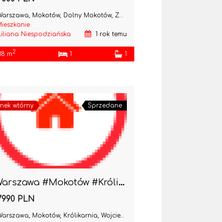
arszawa, Mokotów, Dolny Mokotów, Zbierska
ieszkanie
Liliana Niespodziańska
1 rok temu
2
38 m
1
1
nek wtórny
Sprzedane
#Warszawa #Mokotów #Królikarnia 2pok do wejścia
7990 PLN
arszawa, Mokotów, Królikarnia, Wojciecha Żywnego