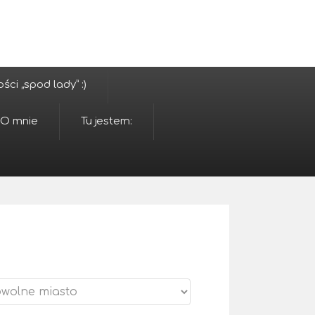
ci „spod lady” :)
O mnie
Tu jestem: