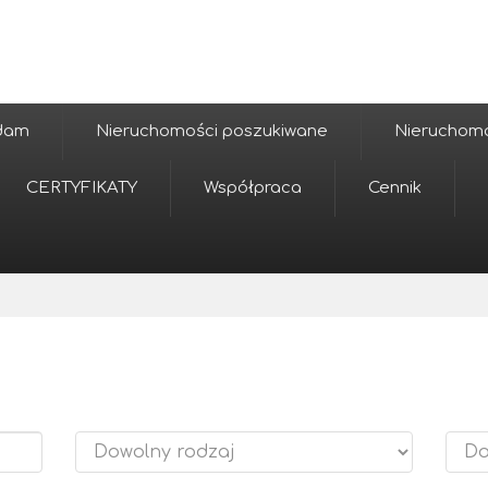
edam
Nieruchomości poszukiwane
Nieruchomoś
CERTYFIKATY
Współpraca
Cennik