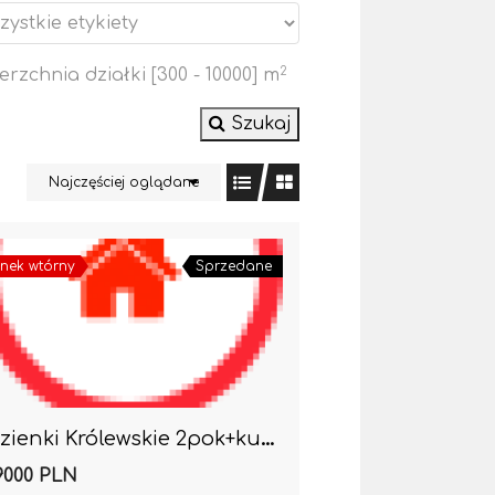
erzchnia działki [
300
-
10000
] m
2
Szukaj
Najczęściej oglądane
nek wtórny
Sprzedane
Łazienki Królewskie 2pok+kuchnia-chcesz to mieć 🙂
9000 PLN