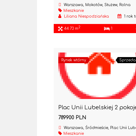
Warszawa, Mokotów, Służew, Rolna
Mieszkanie
Liliana Niespodziańska
1 rok 
2
44.73 m
1
Rynek wtórny
Sprzeda
789900 PLN
Warszawa, Śródmieście, Plac Unii Lubelsk
Mieszkanie