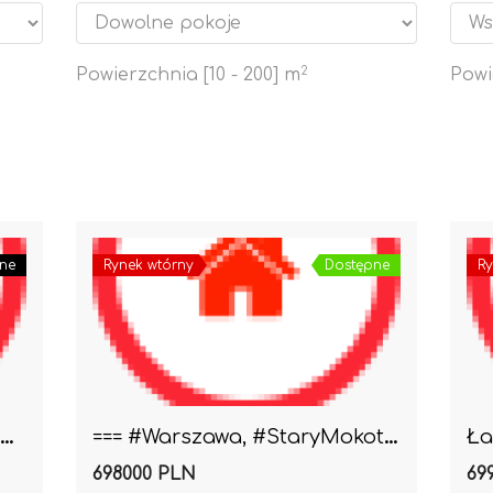
Powierzchnia [
10
-
200
] m
2
Powi
ne
Rynek wtórny
Dostępne
Ry
Eleganckie 2 pokoje w eleganckim domu z garażem
=== #Warszawa, #StaryMokotów 2/3 pokoje Cichutkie ..
698000 PLN
69