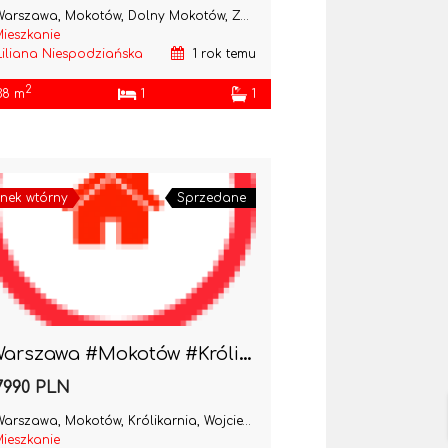
arszawa, Mokotów, Dolny Mokotów, Zbierska
ieszkanie
Liliana Niespodziańska
1 rok temu
2
38 m
1
1
nek wtórny
Sprzedane
#Warszawa #Mokotów #Królikarnia 2pok do wejścia
7990 PLN
arszawa, Mokotów, Królikarnia, Wojciecha Żywnego
ieszkanie