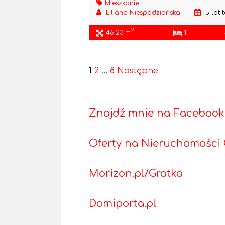
Mieszkanie
Liliana Niespodziańska
5 lat 
2
46.23 m
1
1
2
…
8
Następne
Znajdź mnie na Facebook – 
Oferty na Nieruchomości
Morizon.pl/Gratka
Domiporta.pl