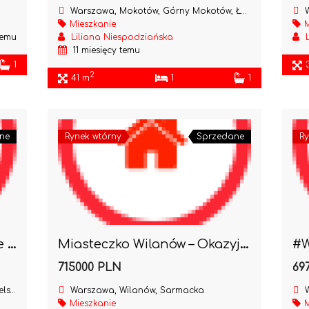
Warszawa, Mokotów, Górny Mokotów, Łowicka
W
Mieszkanie
M
temu
Liliana Niespodziańska
11 miesięcy temu
1
2
41 m
1
1
ne
Rynek wtórny
Sprzedane
Ry
Plac Unii Lubelskiej 2 pokoje do remontu-kamienica
Miasteczko Wilanów – Okazyjna cena !!
715000 PLN
69
iej
Warszawa, Wilanów, Sarmacka
W
Mieszkanie
M